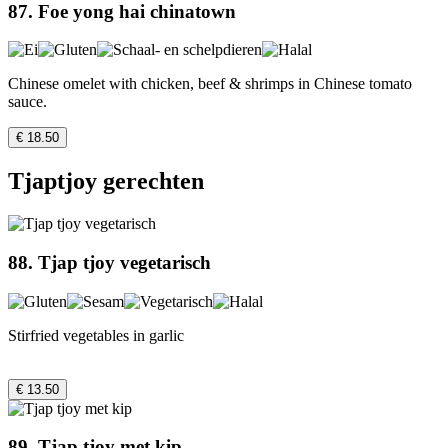
87. Foe yong hai chinatown
Chinese omelet with chicken, beef & shrimps in Chinese tomato
sauce.
€ 18.50
Tjaptjoy gerechten
88. Tjap tjoy vegetarisch
Stirfried vegetables in garlic
€ 13.50
89. Tjap tjoy met kip