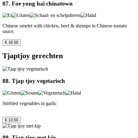
87. Foe yong hai chinatown
Chinese omelet with chicken, beef & shrimps in Chinese tomato
sauce.
€ 18.50
Tjaptjoy gerechten
88. Tjap tjoy vegetarisch
Stirfried vegetables in garlic
€ 13.50
89. Tjap tjoy met kip