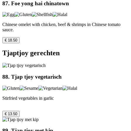
87. Foe yong hai chinatown
Chinese omelet with chicken, beef & shrimps in Chinese tomato
sauce.
€ 18.50
Tjaptjoy gerechten
88. Tjap tjoy vegetarisch
Stirfried vegetables in garlic
€ 13.50
89. Tjap tjoy met kip